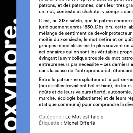
patrons, et des patronnes, dans leur très gra
un mot, contesté et chahuté, y compris dans
C’est, au XIXe siècle, que le patron comme 
juridiquement après 1830. Dès lors, cette lab
mélange de sentiment de devoir protecteur e
moitié du xxe siècle, le mot s’étire et on qui
groupes mondialisés est le plus souvent un «
actionnaires qui en sont les véritables propr
évinçant la symbolique trouble du mot patr
entrepreneurs par nécessité – ces derniers é
dans la cause de l’entrepreneuriat, étendard
Entre le patron-ne exploiteur et le patron-ne 
(oui ils-elles travaillent bel et bien), de le
goûts et de leurs valeurs (fierté, autonomie
marché, écologie balbutiante) et de leurs rép
étatique commune) pour comprendre la divers
Catégorie :
Le Mot est faible
Étiquette :
Michel Offerlé