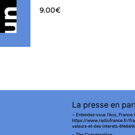
9.00
€
La presse en par
– Entendez-vous l’éco, France 
https://www.radiofrance.fr/fr
valeurs-et-des-interets-814669
– The Conversation :