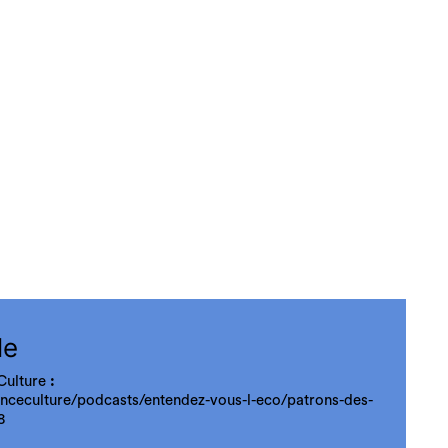
le
Culture
:
anceculture/podcasts/entendez-vous-l-eco/patrons-des-
8