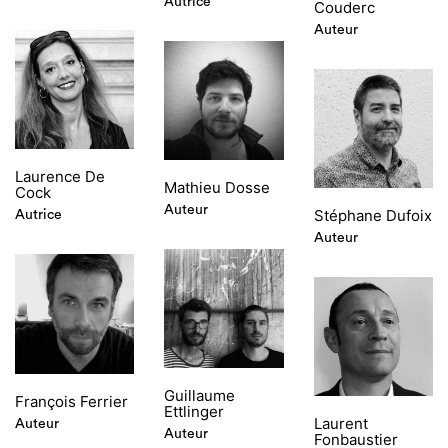
Autrice
Couderc
Auteur
Laurence De
Mathieu Dosse
Cock
Auteur
Stéphane Dufoix
Autrice
Auteur
Guillaume
François Ferrier
Ettlinger
Laurent
Auteur
Auteur
Fonbaustier