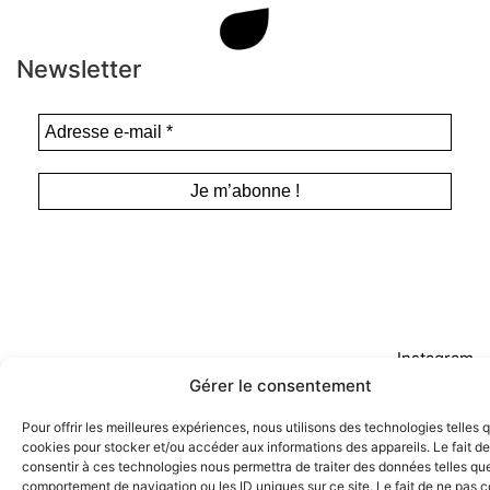
Newsletter
Instagram
Tous droits de représentation, de
Gérer le consentement
Facebook
reproduction et d’adaptation réservés. ©
Anamosa, 2022.
Twitter X
Pour offrir les meilleures expériences, nous utilisons des technologies telles 
cookies pour stocker et/ou accéder aux informations des appareils. Le fait de
consentir à ces technologies nous permettra de traiter des données telles que
comportement de navigation ou les ID uniques sur ce site. Le fait de ne pas c