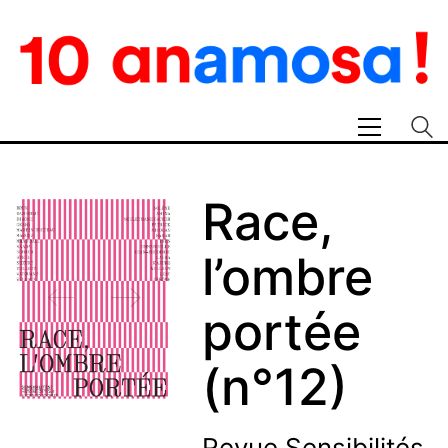
Race,
l’ombre
portée
(n°12)
Revue
Sensibilités