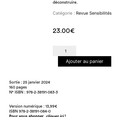
déconstruire.
Catégorie :
Revue Sensibilités
23.00
€
quantité
de
Race,
Ajouter au panier
l'ombre
portée
(n°12)
Sortie : 25 janvier 2024
160 pages
N° ISBN : 978-2-38191-083-3
Version numérique : 13,99€
ISBN 978-2-38191-084-0
Pour vous abonner,
cliquez ici
!