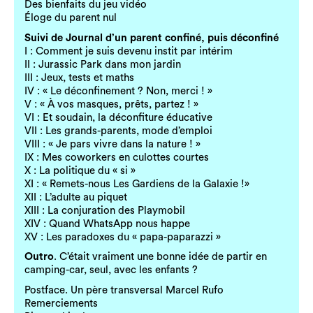
Des bienfaits du jeu vidéo
Éloge du parent nul
Suivi de Journal d’un parent confiné, puis déconfiné
I : Comment je suis devenu instit par intérim
II : Jurassic Park dans mon jardin
III : Jeux, tests et maths
IV : « Le déconfinement ? Non, merci ! »
V : « À vos masques, prêts, partez ! »
VI : Et soudain, la déconfiture éducative
VII : Les grands-parents, mode d’emploi
VIII : « Je pars vivre dans la nature ! »
IX : Mes coworkers en culottes courtes
X : La politique du « si »
XI : « Remets-nous Les Gardiens de la Galaxie !»
XII : L’adulte au piquet
XIII : La conjuration des Playmobil
XIV : Quand WhatsApp nous happe
XV : Les paradoxes du « papa-paparazzi »
Outro
. C’était vraiment une bonne idée de partir en
camping-car, seul, avec les enfants ?
Postface. Un père transversal Marcel Rufo
Remerciements