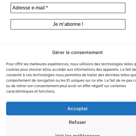
Gérer le consentement
Pour offrir les meilleures expériences, nous utilisons des technologies telles 
cookies pour stocker et/ou accéder aux informations des appareils. Le fait de
Instagram
consentir à ces technologies nous permettra de traiter des données telles que
Tous droits de représentation, de
Facebook
comportement de navigation ou les ID uniques sur ce site. Le fait de ne pas c
reproduction et d’adaptation réservés. ©
ou de retirer son consentement peut avoir un effet négatif sur certaines
Anamosa, 2022.
Twitter X
caractéristiques et fonctions.
Accepter
Refuser
Voir les préférences