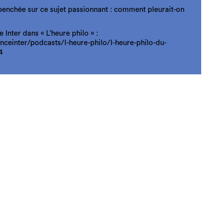
t penchée sur ce sujet passionnant : comment pleurait-on
Inter dans « L’heure philo » :
nceinter/podcasts/l-heure-philo/l-heure-philo-du-
4