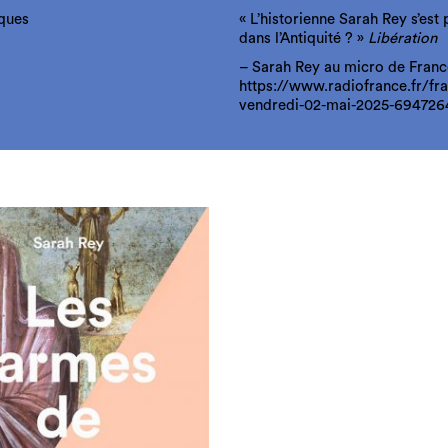
iques
« L’historienne Sarah Rey s’es
dans l’Antiquité ? »
Libération
– Sarah Rey au micro de France 
https://www.radiofrance.fr/fra
vendredi-02-mai-2025-694726