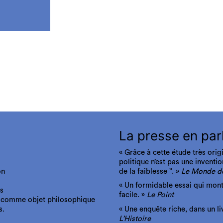
La presse en par
« Grâce à cette étude très ori
politique n’est pas une inventi
on
de la faiblesse ”. »
Le Monde de
« Un formidable essai qui mon
es
facile. »
Le Point
rs comme objet philosophique
s.
« Une enquête riche, dans un li
L’Histoire