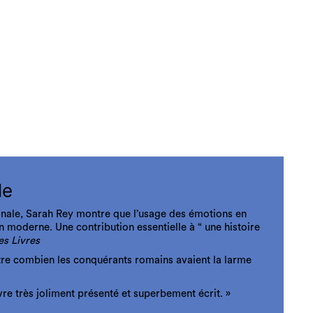
le
ginale, Sarah Rey montre que l’usage des émotions en
on moderne. Une contribution essentielle à “ une histoire
s Livres
tre combien les conquérants romains avaient la larme
vre très joliment présenté et superbement écrit. »