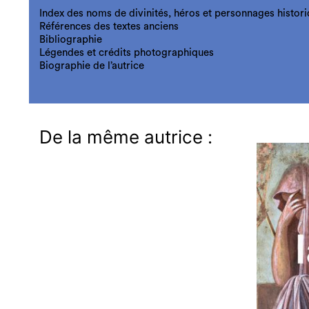
Index des noms de divinités, héros et personnages histor
Références des textes anciens
Bibliographie
Légendes et crédits photographiques
Biographie de l’autrice
De la même autrice :