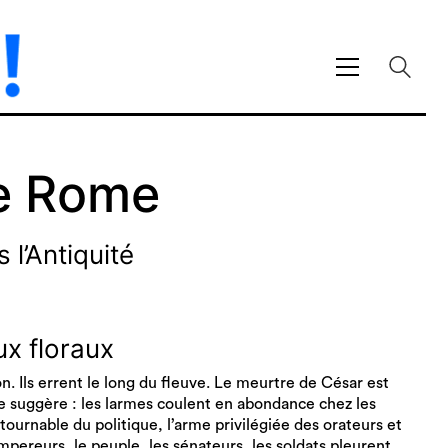
de Rome
 l’Antiquité
ux floraux
n. Ils errent le long du fleuve. Le meurtre de César est
 suggère : les larmes coulent en abondance chez les
urnable du politique, l’arme privilégiée des orateurs et
pereurs, le peuple, les sénateurs, les soldats pleurent.