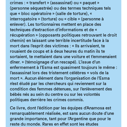
crimes : « transfert » (assassinat) ou « paquet »
(personne séquestrée) ou des termes techniques tels
que « bloc opératoire » (salle de torture), «
interrogatoire » (torture) ou « cible » (personne à
enlever). Les tortionnaires mettent en place des
techniques d’extraction d’informations et de «
récupération » (opposants politiques retrouvant le droit
chemin) en laissant une terrible incertitude face à la
mort dans l’esprit des victimes : « Ils arrivaient, te
rouaient de coups et à deux heures du matin ils te
sortaient, te mettaient dans une voiture et t’emmenaient
dîner. » (témoignage d’un rescapé). L’issue d’un
enfermement à l’Esma est quasiment toujours le même :
l’assassinat lors des tristement célèbres « vols de la
mort ». Aucun élément dans l’organisation de l’Esma
n’est éludé par les chercheurs qui reviennent sur la
condition des femmes détenues, sur l’enlèvement des
bébés nés au sein du centre ou sur les volontés
politiques derrière les crimes commis.
Ce livre, dont l’édition par les équipes d’Anamosa est
remarquablement réalisée, est sans aucun doute d’une
grande importance, tant pour l’Argentine que pour le
reste du monde. Rares en effet sont les études