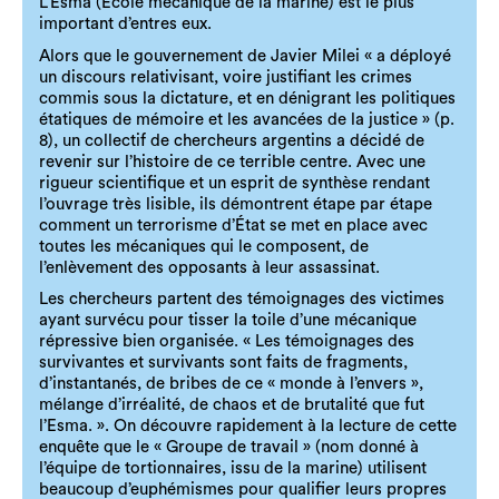
L’Esma (École mécanique de la marine) est le plus
important d’entres eux.
Alors que le gouvernement de Javier Milei « a déployé
un discours relativisant, voire justifiant les crimes
commis sous la dictature, et en dénigrant les politiques
étatiques de mémoire et les avancées de la justice » (p.
8), un collectif de chercheurs argentins a décidé de
revenir sur l’histoire de ce terrible centre. Avec une
rigueur scientifique et un esprit de synthèse rendant
l’ouvrage très lisible, ils démontrent étape par étape
comment un terrorisme d’État se met en place avec
toutes les mécaniques qui le composent, de
l’enlèvement des opposants à leur assassinat.
Les chercheurs partent des témoignages des victimes
ayant survécu pour tisser la toile d’une mécanique
répressive bien organisée. « Les témoignages des
survivantes et survivants sont faits de fragments,
d’instantanés, de bribes de ce « monde à l’envers »,
mélange d’irréalité, de chaos et de brutalité que fut
l’Esma. ». On découvre rapidement à la lecture de cette
enquête que le « Groupe de travail » (nom donné à
l’équipe de tortionnaires, issu de la marine) utilisent
beaucoup d’euphémismes pour qualifier leurs propres