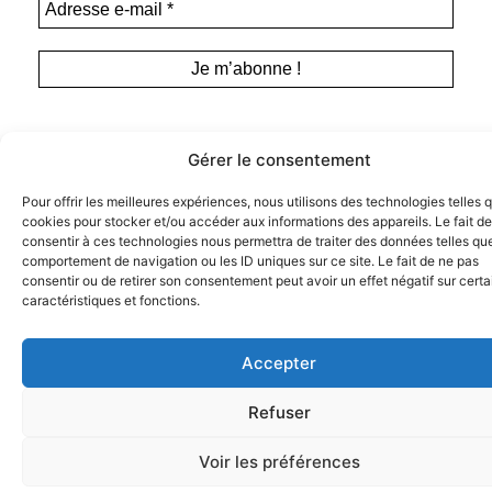
Gérer le consentement
Pour offrir les meilleures expériences, nous utilisons des technologies telles 
cookies pour stocker et/ou accéder aux informations des appareils. Le fait de
Instagram
consentir à ces technologies nous permettra de traiter des données telles que
Tous droits de représentation, de
comportement de navigation ou les ID uniques sur ce site. Le fait de ne pas
Facebook
reproduction et d’adaptation réservés. ©
consentir ou de retirer son consentement peut avoir un effet négatif sur cert
Anamosa, 2022.
Twitter X
caractéristiques et fonctions.
Accepter
Refuser
Voir les préférences