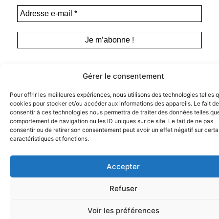
Gérer le consentement
Pour offrir les meilleures expériences, nous utilisons des technologies telles 
cookies pour stocker et/ou accéder aux informations des appareils. Le fait de
consentir à ces technologies nous permettra de traiter des données telles que
Instagram
comportement de navigation ou les ID uniques sur ce site. Le fait de ne pas
Tous droits de représentation, de
Facebook
consentir ou de retirer son consentement peut avoir un effet négatif sur cert
reproduction et d’adaptation réservés. ©
caractéristiques et fonctions.
Anamosa, 2022.
Twitter X
Accepter
Refuser
Voir les préférences