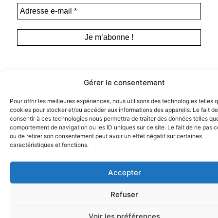
Gérer le consentement
Pour offrir les meilleures expériences, nous utilisons des technologies telles 
cookies pour stocker et/ou accéder aux informations des appareils. Le fait de
Instagram
consentir à ces technologies nous permettra de traiter des données telles que
Tous droits de représentation, de
Facebook
comportement de navigation ou les ID uniques sur ce site. Le fait de ne pas c
reproduction et d’adaptation réservés. ©
ou de retirer son consentement peut avoir un effet négatif sur certaines
Anamosa, 2022.
Twitter X
caractéristiques et fonctions.
Accepter
Refuser
Voir les préférences